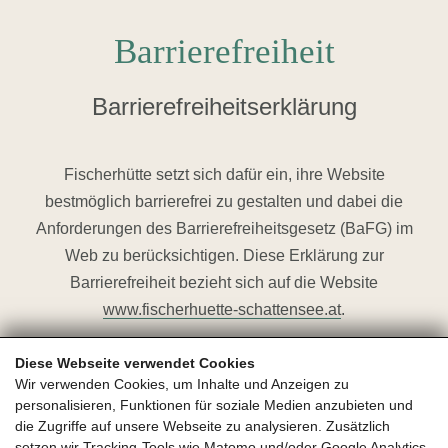
Barrierefreiheit
Barrierefreiheitserklärung
Fischerhütte setzt sich dafür ein, ihre Website
bestmöglich barrierefrei zu gestalten und dabei die
Anforderungen des Barrierefreiheitsgesetz (BaFG) im
Web zu berücksichtigen. Diese Erklärung zur
Barrierefreiheit bezieht sich auf die Website
www.fischerhuette-schattensee.at
.
Die Website wurde nach den Vorgaben der „Richtlinien
Diese Webseite verwendet Cookies
für barrierefreie Webinhalte – WCAG 2.2“ optimiert. Wir
Wir verwenden Cookies, um Inhalte und Anzeigen zu
personalisieren, Funktionen für soziale Medien anzubieten und
haben alle technisch möglichen Maßnahmen nach
die Zugriffe auf unsere Webseite zu analysieren. Zusätzlich
bestem Wissen und Gewissen umgesetzt, um eine
setzen wir Tracking-Tools wie Matomo und/oder Google Analytics