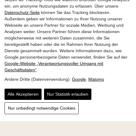
weitgehende Barrierefreiheit zu gewährleisten.
ein, um anonyme Nutzungsdaten zu erfassen. Über unsere
Datenschutz-Seite
können Sie das Tracking blockieren.
Außerdem geben wir Informationen zu Ihrer Nutzung unserer
Diese Erklärung wurde am 16. Juni 2025 erstellt.
Webseite an unsere Partner für soziale Medien, Werbung und
Analysen weiter. Unsere Partner führen diese Informationen
möglicherweise mit weiteren Daten zusammen, die Sie
bereitgestellt haben oder die im Rahmen Ihrer Nutzung der
Feedback und Kontakt
Dienste gesammelt wurden. Weitere Informationen dazu, wie
Google personenbezogene Daten verwendet, finden Sie auf der
Google‑Website „Verantwortungsvoller Umgang mit
Geschäftsdaten“
.
Sollten Sie Inhalte auf unserer Website entdecken, die
Andere Dritte (Datenverwendung):
Google
,
Matomo
nicht barrierefrei zugänglich sind, oder möchten Sie uns
Feedback geben, kontaktieren Sie uns gerne per E-Mail
Alle Akzeptieren
Nur Statistik erlauben
unter
info@fischerhuette-schattensee.at
.
Nur unbedingt notwendige Cookies
Wir prüfen Ihre Anfrage sorgfältig und bemühen uns, Sie
so rasch wie möglich zu kontaktieren.